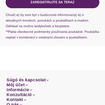
ZAREGISTRUJTE SA TERAZ
Ausschnitt
Rundhals
Ak chýba návratový štítok, môžete si kedykoľvek
požiadať o nový u našej zákazníckej služby.
Chcel(-a) by som byť v budúcnosti informovaný(-á) o
Ärmel
Kurzarm
aktuálnych trendoch, ponukách a poukážkach e-mailom.
Odhlásiť sa možno kedykoľvek a bezplatne.
Rumpfabschluss
elastischer Bund
**Platia všeobecné podmienky používania poukážok. Poukážka
neplatí v kombinácii s ostatnými zľavami a poukážkami.
Rumpfabschlussdetails
mit Gummizug
Passform
bequem
Dizajn: Manžetový / pletený golier
Dizajn: Elastický pás / lem
Materiál: Džersej
Súgó és kapcsolat
Vzor: Jednofarebné
Súgó és kapcsolat
Môj účet
Výstrih: Okrúhly výstrih
Email
Môj účet
Informácie
Prehľad objednávok
Email
Informácie
Konzultáció
Doprava
Facebook
Prehľad objednávok
Konzultáció
Kontakt
Sprievodca-veľkosťami
Doprava
Facebook
Kontakt
O nás
Platba