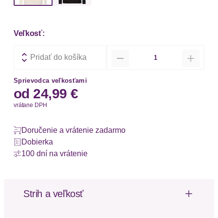
Veľkosť:
Množstvo
Pridať do košíka
Sprievodca veľkosťami
od
24,99 €
vrátane DPH
Doručenie a vrátenie zadarmo
Dobierka
100 dní na vrátenie
Strih a veľkosť
Strih: Úzky fit
Dĺžka rukávu: Dlhý rukáv