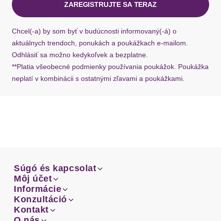
ZAREGISTRUJTE SA TERAZ
Ausschnitt
Rundhals
Ak chýba návratový štítok, môžete si kedykoľvek
požiadať o nový u našej zákazníckej služby.
Chcel(-a) by som byť v budúcnosti informovaný(-á) o
Ausschnittdetails
Spitze
aktuálnych trendoch, ponukách a poukážkach e-mailom.
Odhlásiť sa možno kedykoľvek a bezplatne.
Ärmel
Langarm
**Platia všeobecné podmienky používania poukážok. Poukážka
neplatí v kombinácii s ostatnými zľavami a poukážkami.
Ärmelabschluss
abgesteppt
Rumpfabschluss
gerader Abschluss
Passform
Basic schmal
Schnittform Länge
normal
Súgó és kapcsolat
Súgó és kapcsolat
Môj účet
Details
Email
Môj účet
Informácie
Prehľad objednávok
Email
Informácie
Konzultáció
Doprava
Facebook
Prehľad objednávok
Kapuze
ohne Kapuze
Konzultáció
Kontakt
Sprievodca-veľkosťami
Doprava
Facebook
Kontakt
O nás
Platba