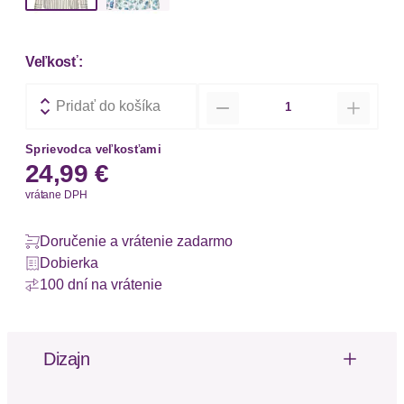
Veľkosť:
Množstvo
Pridať do košíka
Sprievodca veľkosťami
24,99 €
vrátane DPH
Doručenie a vrátenie zadarmo
Dobierka
100 dní na vrátenie
Dizajn
Langärmeliges Pyjamaoberteil mit Allover-Print.
Hemdkragen, Knopfleiste und Manschetten an den