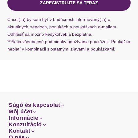
ZAREGISTRUJTE SA TERAZ
Ak chýba návratový štítok, môžete si kedykoľvek
požiadať o nový u našej zákazníckej služby.
Chcel(-a) by som byť v budúcnosti informovaný(-á) o
aktuálnych trendoch, ponukách a poukážkach e-mailom.
Odhlásiť sa možno kedykoľvek a bezplatne.
**Platia všeobecné podmienky používania poukážok. Poukážka
neplatí v kombinácii s ostatnými zľavami a poukážkami.
Súgó és kapcsolat
Súgó és kapcsolat
Môj účet
Email
Môj účet
Informácie
Prehľad objednávok
Email
Informácie
Konzultáció
Doprava
Facebook
Prehľad objednávok
Konzultáció
Kontakt
Sprievodca-veľkosťami
Doprava
Facebook
Kontakt
O nás
Platba