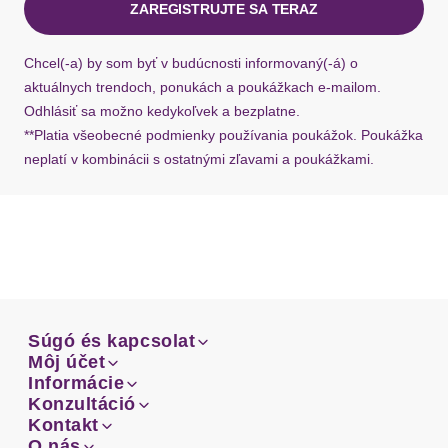
ZAREGISTRUJTE SA TERAZ
Ak chýba návratový štítok, môžete si kedykoľvek
požiadať o nový u našej zákazníckej služby.
Chcel(-a) by som byť v budúcnosti informovaný(-á) o
aktuálnych trendoch, ponukách a poukážkach e-mailom.
Odhlásiť sa možno kedykoľvek a bezplatne.
**Platia všeobecné podmienky používania poukážok. Poukážka
neplatí v kombinácii s ostatnými zľavami a poukážkami.
Súgó és kapcsolat
Súgó és kapcsolat
Môj účet
Email
Môj účet
Informácie
Prehľad objednávok
Email
Informácie
Konzultáció
Doprava
Facebook
Prehľad objednávok
Konzultáció
Kontakt
Sprievodca-veľkosťami
Doprava
Facebook
Kontakt
O nás
Platba