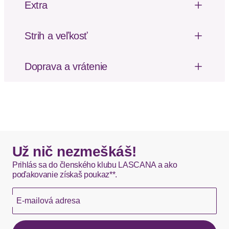
Extra
einer weichen Viskose-Baumwoll-Mischung.
Mäkký omak
Dizajn: Zošívaný lem
Strih a veľkosť
Vzor: S nápisom
Dĺžka rukávu: Štvrtinový rukáv
Materiál: Džersej
Strih: Štandardný fit
Doprava a vrátenie
Poštovné za odoslanie a vrátenie tovaru, ako aj
balné, hradí SCAYLE. Objednávky s viacerými
produktmi môžu byť doručené čiastočne.
DHL štandardná doprava - 0,00 EUR
Okamžite dostupné položky sú zvyčajne doručené
Už nič nezmeškáš!
kuriérom DHL do 1-3 pracovných dní.
Prihlás sa do členského klubu LASCANA a ako
poďakovanie získaš poukaz**.
Hermes - 0,00 EUR
E-mailová adresa
Okamžite dostupné položky sú zvyčajne doručené
kuriérom Hermes do 1-3 pracovných dní.