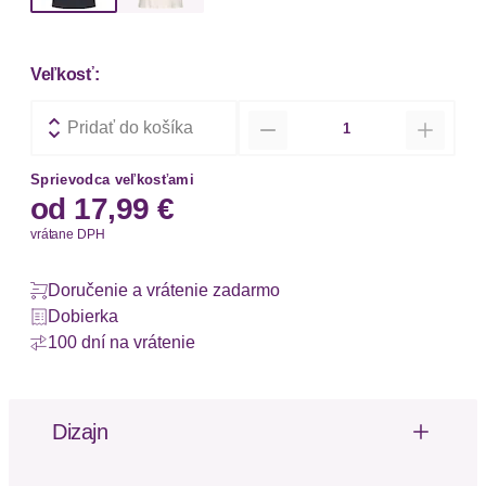
Veľkosť:
Množstvo
Pridať do košíka
Sprievodca veľkosťami
od
17,99 €
vrátane DPH
Doručenie a vrátenie zadarmo
Dobierka
100 dní na vrátenie
Dizajn
Hübsches T-Shirt von s.Oliver mit kurzen Ärmeln mit
kleinem Aufschlag. Auffälliger Schriftzug vorn. Aus