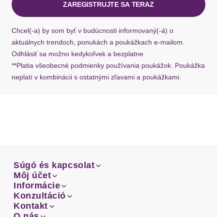
ZAREGISTRUJTE SA TERAZ
Ak chýba návratový štítok, môžete si kedykoľvek
požiadať o nový u našej zákazníckej služby.
Chcel(-a) by som byť v budúcnosti informovaný(-á) o
aktuálnych trendoch, ponukách a poukážkach e-mailom.
Odhlásiť sa možno kedykoľvek a bezplatne.
**Platia všeobecné podmienky používania poukážok. Poukážka
neplatí v kombinácii s ostatnými zľavami a poukážkami.
Súgó és kapcsolat
Súgó és kapcsolat
Môj účet
Email
Môj účet
Informácie
Prehľad objednávok
Email
Informácie
Konzultáció
Doprava
Facebook
Prehľad objednávok
Konzultáció
Kontakt
Sprievodca-veľkosťami
Doprava
Facebook
Kontakt
O nás
Platba