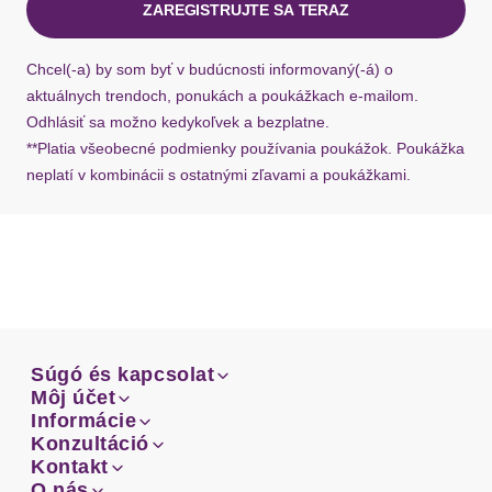
ZAREGISTRUJTE SA TERAZ
Ak chýba návratový štítok, môžete si kedykoľvek
požiadať o nový u našej zákazníckej služby.
Chcel(-a) by som byť v budúcnosti informovaný(-á) o
aktuálnych trendoch, ponukách a poukážkach e-mailom.
Odhlásiť sa možno kedykoľvek a bezplatne.
**Platia všeobecné podmienky používania poukážok. Poukážka
neplatí v kombinácii s ostatnými zľavami a poukážkami.
Súgó és kapcsolat
Súgó és kapcsolat
Môj účet
Email
Môj účet
Informácie
Prehľad objednávok
Email
Informácie
Konzultáció
Doprava
Facebook
Prehľad objednávok
Konzultáció
Kontakt
Sprievodca-veľkosťami
Doprava
Facebook
Kontakt
O nás
Platba