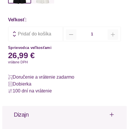
Veľkosť:
Množstvo
Pridať do košíka
Sprievodca veľkosťami
26,99 €
vrátane DPH
Doručenie a vrátenie zadarmo
Dobierka
100 dní na vrátenie
Dizajn
Mit tiefem V-Ausschnitt vorn und hinten, im Rücken
zusätzlich mit Trägern in T-Form. Breite