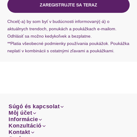
ZAREGISTRUJTE SA TERAZ
Ak chýba návratový štítok, môžete si kedykoľvek
požiadať o nový u našej zákazníckej služby.
Chcel(-a) by som byť v budúcnosti informovaný(-á) o
aktuálnych trendoch, ponukách a poukážkach e-mailom.
Odhlásiť sa možno kedykoľvek a bezplatne.
**Platia všeobecné podmienky používania poukážok. Poukážka
neplatí v kombinácii s ostatnými zľavami a poukážkami.
Súgó és kapcsolat
Súgó és kapcsolat
Môj účet
Email
Môj účet
Informácie
Prehľad objednávok
Email
Informácie
Konzultáció
Doprava
Facebook
Prehľad objednávok
Konzultáció
Kontakt
Sprievodca-veľkosťami
Doprava