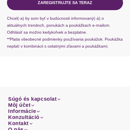
ZAREGISTRUJTE SA TERAZ
Ak chýba návratový štítok, môžete si kedykoľvek
Stil
modisch
požiadať o nový u našej zákazníckej služby.
Chcel(-a) by som byť v budúcnosti informovaný(-á) o
aktuálnych trendoch, ponukách a poukážkach e-mailom.
Passform/Schnitt
Odhlásiť sa možno kedykoľvek a bezplatne.
**Platia všeobecné podmienky používania poukážok. Poukážka
Ausschnitt
Rundhals
neplatí v kombinácii s ostatnými zľavami a poukážkami.
Ausschnittdetails
drapiert
Ärmel
ohne Ärmel
Träger
mit Träger
Súgó és kapcsolat
Trägerdetails
breit
Súgó és kapcsolat
Môj účet
Email
Môj účet
Informácie
Prehľad objednávok
Rumpfabschluss
gerader Abschluss
Email
Informácie
Konzultáció
Doprava
Facebook
Prehľad objednávok
Konzultáció
Kontakt
Sprievodca-veľkosťami
Doprava
Facebook
Kontakt
O nás
Platba