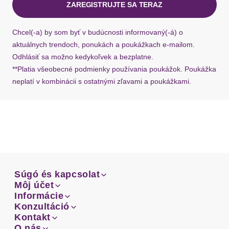
ZAREGISTRUJTE SA TERAZ
Ak chýba návratový štítok, môžete si kedykoľvek
požiadať o nový u našej zákazníckej služby.
Chcel(-a) by som byť v budúcnosti informovaný(-á) o
aktuálnych trendoch, ponukách a poukážkach e-mailom.
Odhlásiť sa možno kedykoľvek a bezplatne.
**Platia všeobecné podmienky používania poukážok. Poukážka
neplatí v kombinácii s ostatnými zľavami a poukážkami.
Súgó és kapcsolat
Súgó és kapcsolat
Môj účet
Email
Môj účet
Informácie
Prehľad objednávok
Email
Informácie
Konzultáció
Doprava
Facebook
Prehľad objednávok
Konzultáció
Kontakt
Sprievodca-veľkosťami
Doprava
Facebook
Kontakt
O nás
Platba