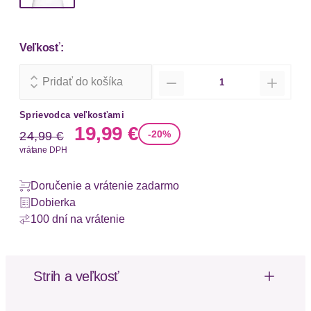
Veľkosť:
Množstvo
Pridať do košíka
Sprievodca veľkosťami
Stará cena
Nová cena
19,99 €
-20%
24,99 €
vrátane DPH
Doručenie a vrátenie zadarmo
Dobierka
100 dní na vrátenie
Strih a veľkosť
Dĺžka rukávu: Bez rukávov
Dĺžka: Normálna dĺžka