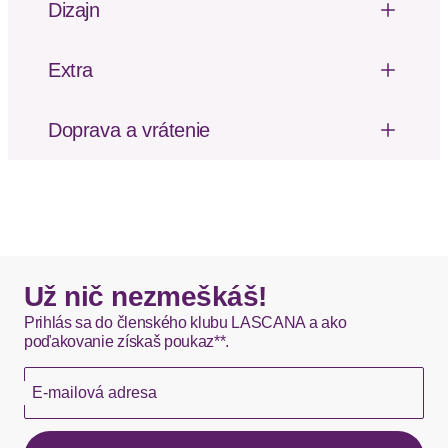
Dizajn
Strih: Úzky fit
Top von LASCANA mit hohem Rundhalsausschnitt
und breiten Trägern. Länge ca. 58 cm. Weiche
Extra
Rippware.
Mäkký omak
Vzor: Jednofarebné
Doprava a vrátenie
Výstrih: Okrúhly výstrih
Poštovné za odoslanie a vrátenie tovaru, ako aj
Materiál: Džersej
balné, hradí SCAYLE. Objednávky s viacerými
Typ ramienok: Široké ramienka
produktmi môžu byť doručené čiastočne.
Dizajn: Manžetový / pletený golier
DHL štandardná doprava - 0,00 EUR
Okamžite dostupné položky sú zvyčajne doručené
Už nič nezmeškáš!
kuriérom DHL do 1-3 pracovných dní.
Prihlás sa do členského klubu LASCANA a ako
poďakovanie získaš poukaz**.
Hermes - 0,00 EUR
E-mailová adresa
Okamžite dostupné položky sú zvyčajne doručené
kuriérom Hermes do 1-3 pracovných dní.