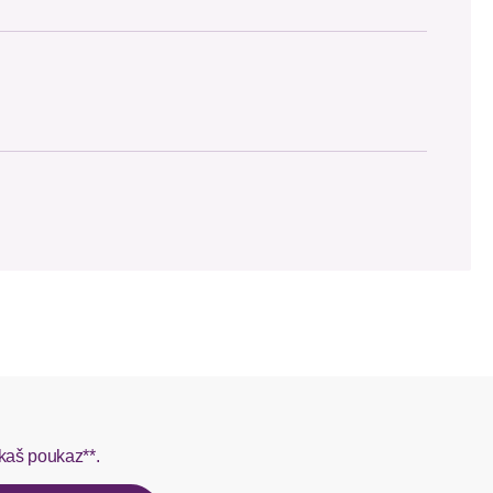
Web
 SCAYLE. Objednávky s viacerými produktmi môžu byť
Maschinenwäsche
L do 1-3 pracovných dní.
modisch
rmes do 1-3 pracovných dní.
V-Ausschnitt
kaš poukaz**.
ý u našej zákazníckej služby.