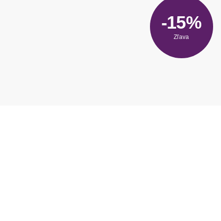
-15%
Zľava