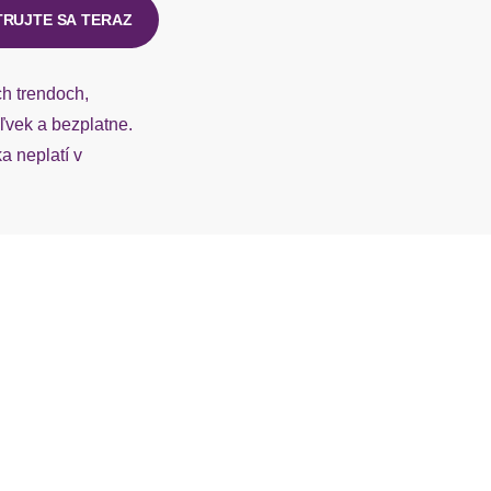
ohne Ärmel
TRUJTE SA TERAZ
gerader Abschluss
ch trendoch,
figurumspielend
vek a bezplatne.
 neplatí v
hüftlang
Zierknöpfe