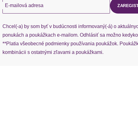
Ärmel
E-mailová adresa
ZAREGIS
Rumpfabschluss
Chcel(-a) by som byť v budúcnosti informovaný(-á) o aktuálny
Passform
ponukách a poukážkach e-mailom. Odhlásiť sa možno kedykoľ
**Platia všeobecné podmienky používania poukážok. Poukážka
Schnittform Länge
kombinácii s ostatnými zľavami a poukážkami.
Details
Applikationen
Materiál: Viskóza
Štýl blúzky: Blúzkové tričko
Vzor: Pruhované
Golier košele: Bez goliera
Typ ramienok: Špagetové ramienka
Výstrih: Véčkový výstrih