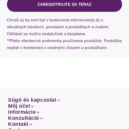
ZAREGISTRUJTE SA TERAZ
Ak chýba návratový štítok, môžete si kedykoľvek
požiadať o nový u našej zákazníckej služby.
Chcel(-a) by som byť v budúcnosti informovaný(-á) o
aktuálnych trendoch, ponukách a poukážkach e-mailom.
Odhlásiť sa možno kedykoľvek a bezplatne.
**Platia všeobecné podmienky používania poukážok. Poukážka
neplatí v kombinácii s ostatnými zľavami a poukážkami.
Súgó és kapcsolat
Súgó és kapcsolat
Môj účet
Email
Môj účet
Informácie
Prehľad objednávok
Email
Informácie
Konzultáció
Doprava
Facebook
Prehľad objednávok
Konzultáció
Kontakt
Sprievodca-veľkosťami
Doprava