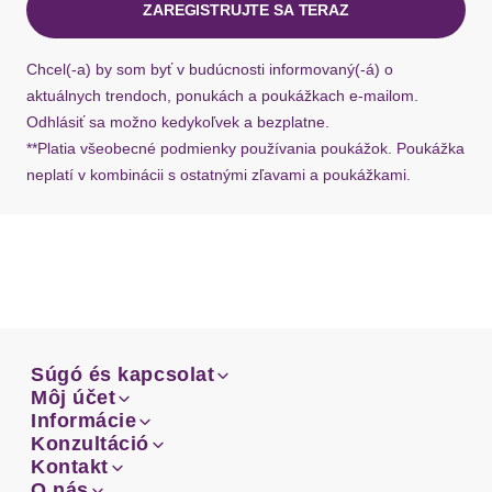
ZAREGISTRUJTE SA TERAZ
Ak chýba návratový štítok, môžete si kedykoľvek
Materialart
Feinripp
požiadať o nový u našej zákazníckej služby.
Chcel(-a) by som byť v budúcnosti informovaný(-á) o
Pflegehinweise
Maschinenwäsche
aktuálnych trendoch, ponukách a poukážkach e-mailom.
Odhlásiť sa možno kedykoľvek a bezplatne.
Materiál: Džersej
**Platia všeobecné podmienky používania poukážok. Poukážka
Vzor: Jednofarebné
neplatí v kombinácii s ostatnými zľavami a poukážkami.
Dizajn: Rovný spodný lem
Typ ramienok: Štandardné ramienka
Výstrih: Okrúhly výstrih
Súgó és kapcsolat
Súgó és kapcsolat
Môj účet
Email
Môj účet
Informácie
Prehľad objednávok
Email
Informácie
Konzultáció
Doprava
Facebook
Prehľad objednávok
Konzultáció
Kontakt
Sprievodca-veľkosťami
Doprava
Facebook
Kontakt
O nás
Platba