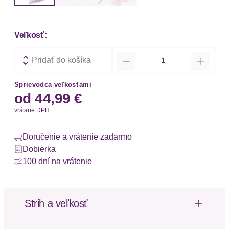
Veľkosť:
Množstvo
Pridať do košíka
Sprievodca veľkosťami
od
44,99 €
vrátane DPH
Doručenie a vrátenie zadarmo
Dobierka
100 dní na vrátenie
Strih a veľkosť
Farby v balení: Viac farieb v balení
Strih: Obopínací fit