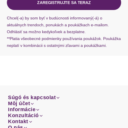
ZAREGISTRUJTE SA TERAZ
Ak chýba návratový štítok, môžete si kedykoľvek
požiadať o nový u našej zákazníckej služby.
Chcel(-a) by som byť v budúcnosti informovaný(-á) o
aktuálnych trendoch, ponukách a poukážkach e-mailom.
Odhlásiť sa možno kedykoľvek a bezplatne.
**Platia všeobecné podmienky používania poukážok. Poukážka
neplatí v kombinácii s ostatnými zľavami a poukážkami.
Súgó és kapcsolat
Súgó és kapcsolat
Môj účet
Email
Môj účet
Informácie
Prehľad objednávok
Email
Informácie
Konzultáció
Doprava
Facebook
Prehľad objednávok
Konzultáció
Kontakt
Sprievodca-veľkosťami
Doprava
Facebook
Kontakt
O nás
Platba