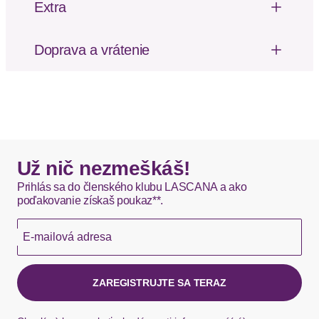
Extra
Mäkký omak
Doprava a vrátenie
Poštovné za odoslanie a vrátenie tovaru, ako aj
balné, hradí SCAYLE. Objednávky s viacerými
produktmi môžu byť doručené čiastočne.
DHL štandardná doprava - 0,00 EUR
Okamžite dostupné položky sú zvyčajne doručené
Už nič nezmeškáš!
kuriérom DHL do 1-3 pracovných dní.
Prihlás sa do členského klubu LASCANA a ako
poďakovanie získaš poukaz**.
Hermes - 0,00 EUR
E-mailová adresa
Okamžite dostupné položky sú zvyčajne doručené
kuriérom Hermes do 1-3 pracovných dní.
ZAREGISTRUJTE SA TERAZ
Ak chýba návratový štítok, môžete si kedykoľvek
požiadať o nový u našej zákazníckej služby.