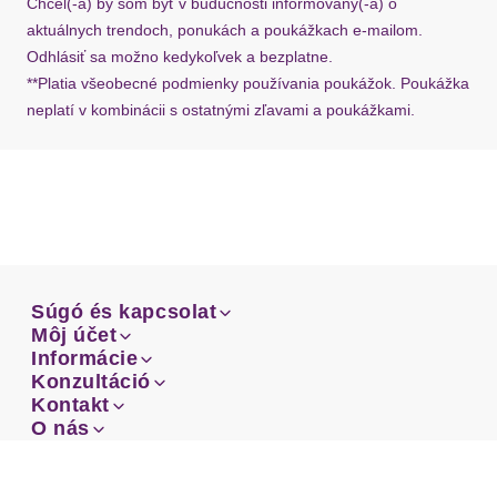
Chcel(-a) by som byť v budúcnosti informovaný(-á) o
aktuálnych trendoch, ponukách a poukážkach e-mailom.
Odhlásiť sa možno kedykoľvek a bezplatne.
**Platia všeobecné podmienky používania poukážok. Poukážka
neplatí v kombinácii s ostatnými zľavami a poukážkami.
Súgó és kapcsolat
Súgó és kapcsolat
Môj účet
Email
Môj účet
Informácie
Prehľad objednávok
Email
Informácie
Konzultáció
Doprava
Facebook
Prehľad objednávok
Konzultáció
Kontakt
Sprievodca-veľkosťami
Doprava
Facebook
Kontakt
O nás
Platba
Instagram
Zákaznícke oddelenie
Sprievodca-veľkosťami
O nás
Platba
Obchodné podmienky
Vrátenie
Instagram
Zákaznícke oddelenie
Obchodné podmienky
Vrátenie