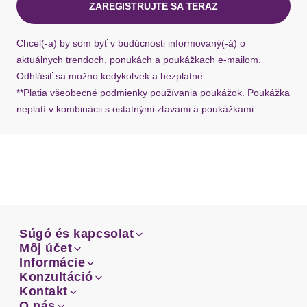
ZAREGISTRUJTE SA TERAZ
Ak chýba návratový štítok, môžete si kedykoľvek
požiadať o nový u našej zákazníckej služby.
Chcel(-a) by som byť v budúcnosti informovaný(-á) o
aktuálnych trendoch, ponukách a poukážkach e-mailom.
Odhlásiť sa možno kedykoľvek a bezplatne.
**Platia všeobecné podmienky používania poukážok. Poukážka
neplatí v kombinácii s ostatnými zľavami a poukážkami.
Súgó és kapcsolat
Súgó és kapcsolat
Môj účet
Email
Môj účet
Informácie
Prehľad objednávok
Email
Informácie
Konzultáció
Doprava
Facebook
Prehľad objednávok
Konzultáció
Kontakt
Sprievodca-veľkosťami
Doprava
Facebook
Kontakt
O nás
Platba