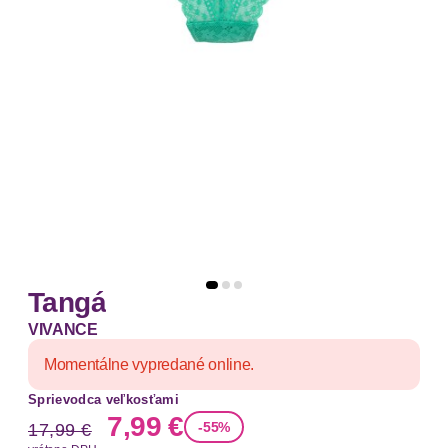
Tangá
VIVANCE
Momentálne vypredané online.
Sprievodca veľkosťami
Stará cena
Nová cena
7,99 €
-55%
17,99 €