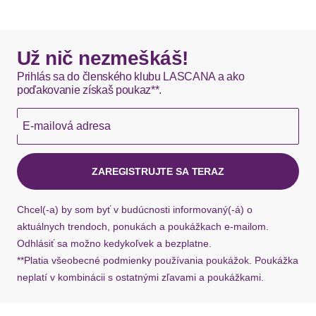
Spitze
Applikationen
Schleife
DHL štandardná doprava - 0,00 EUR
Okamžite dostupné položky sú zvyčajne doručené
Už nič nezmeškáš!
Pflegehinweise
Maschinenwäsche
kuriérom DHL do 1-3 pracovných dní.
Prihlás sa do členského klubu LASCANA a ako
poďakovanie získaš poukaz**.
Passform/Schnitt
Hermes - 0,00 EUR
E-mailová adresa
Okamžite dostupné položky sú zvyčajne doručené
Beinform
hoher Beinausschnitt
kuriérom Hermes do 1-3 pracovných dní.
Beinabschluss
Spitze
ZAREGISTRUJTE SA TERAZ
Ak chýba návratový štítok, môžete si kedykoľvek
požiadať o nový u našej zákazníckej služby.
Bundabschluss
breiter Bund
Chcel(-a) by som byť v budúcnosti informovaný(-á) o
aktuálnych trendoch, ponukách a poukážkach e-mailom.
Leibhöhe
hoch
Odhlásiť sa možno kedykoľvek a bezplatne.
**Platia všeobecné podmienky používania poukážok. Poukážka
Passform
figurbetont
neplatí v kombinácii s ostatnými zľavami a poukážkami.
Material