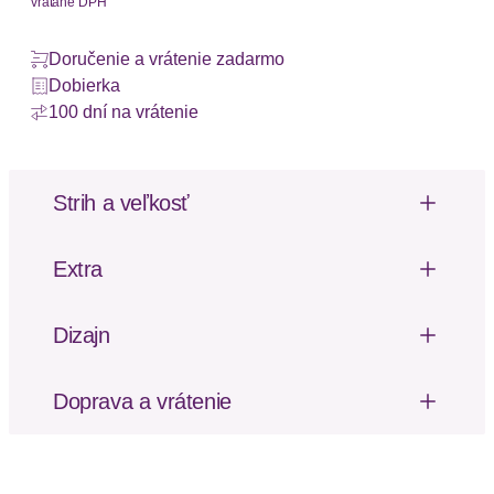
vrátane DPH
Doručenie a vrátenie zadarmo
Dobierka
100 dní na vrátenie
Strih a veľkosť
Výška pásu: Stredne vysoký pás
Extra
Čipka
Dizajn
Produktdetails
Doprava a vrátenie
Poštovné za odoslanie a vrátenie tovaru, ako aj
Ausstattung
Baumwollzwickel
balné, hradí SCAYLE. Objednávky s viacerými
produktmi môžu byť doručené čiastočne.