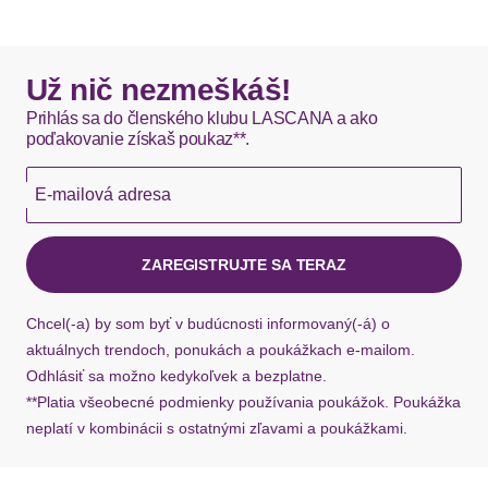
Pflegehinweise
Maschinenwäsche
DHL štandardná doprava - 0,00 EUR
Passform/Schnitt
Okamžite dostupné položky sú zvyčajne doručené
Už nič nezmeškáš!
kuriérom DHL do 1-3 pracovných dní.
Prihlás sa do členského klubu LASCANA a ako
Beinform
hoher Beinausschnitt
poďakovanie získaš poukaz**.
Hermes - 0,00 EUR
Leibhöhe
hüftig
E-mailová adresa
Okamžite dostupné položky sú zvyčajne doručené
kuriérom Hermes do 1-3 pracovných dní.
Passform
figurbetont
ZAREGISTRUJTE SA TERAZ
Material
Ak chýba návratový štítok, môžete si kedykoľvek
požiadať o nový u našej zákazníckej služby.
Chcel(-a) by som byť v budúcnosti informovaný(-á) o
Mesh
aktuálnych trendoch, ponukách a poukážkach e-mailom.
Materialart
Microtouch
Odhlásiť sa možno kedykoľvek a bezplatne.
Spitze
**Platia všeobecné podmienky používania poukážok. Poukážka
neplatí v kombinácii s ostatnými zľavami a poukážkami.
Materiál: Džersej
Vzor: Jednofarebné