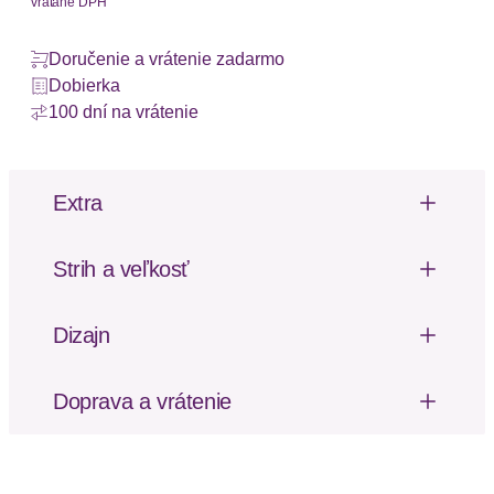
vrátane DPH
Doručenie a vrátenie zadarmo
Dobierka
100 dní na vrátenie
Extra
Výrezy
Čipka
Strih a veľkosť
Výška pásu: Nízky pás
Dizajn
Produktdetails
Doprava a vrátenie
Poštovné za odoslanie a vrátenie tovaru, ako aj
Ausstattung
Baumwollzwickel
balné, hradí SCAYLE. Objednávky s viacerými
produktmi môžu byť doručené čiastočne.