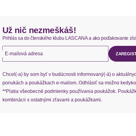
Okamžite dostupné položky sú zvyčajne doručené kuriérom DH
Stil
Hermes - 0,00 EUR
Passform/Schnitt
Už nič nezmeškáš!
Okamžite dostupné položky sú zvyčajne doručené kuriérom He
Ausschnitt
Prihlás sa do členského klubu LASCANA a ako poďakovanie zís
Ak chýba návratový štítok, môžete si kedykoľvek požiadať o nov
Ärmel
E-mailová adresa
ZAREGIS
Rumpfabschluss
Chcel(-a) by som byť v budúcnosti informovaný(-á) o aktuálny
Passform
ponukách a poukážkach e-mailom. Odhlásiť sa možno kedykoľ
**Platia všeobecné podmienky používania poukážok. Poukážka
Schnittform Länge
kombinácii s ostatnými zľavami a poukážkami.
Výstrih: Okrúhly výstrih
Vzor: Jednofarebné
Dizajn: Rovný spodný lem
Materiál: Pleteniny