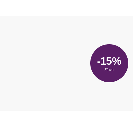
-15%
Zľava