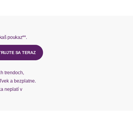
L do 1-3 pracovných dní.
modisch
rmes do 1-3 pracovných dní.
Rundhals
kaš poukaz**.
ý u našej zákazníckej služby.
Langarm
TRUJTE SA TERAZ
gerader Abschluss
ch trendoch,
figurumspielend
vek a bezplatne.
 neplatí v
taillenbedeckt