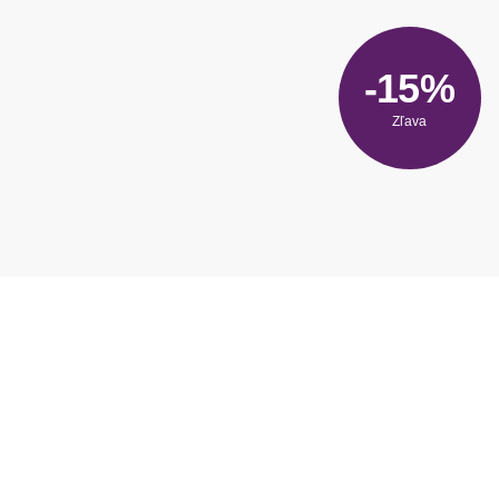
-15%
Zľava