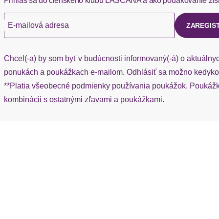
Prihlás sa do členského klubu LASCANA a ako poďakovanie zís
Ak chýba návratový štítok, môžete si kedykoľvek požiadať o nov
E-mailová adresa
ZAREGIS
Chcel(-a) by som byť v budúcnosti informovaný(-á) o aktuálny
ponukách a poukážkach e-mailom. Odhlásiť sa možno kedykoľ
**Platia všeobecné podmienky používania poukážok. Poukážka
kombinácii s ostatnými zľavami a poukážkami.