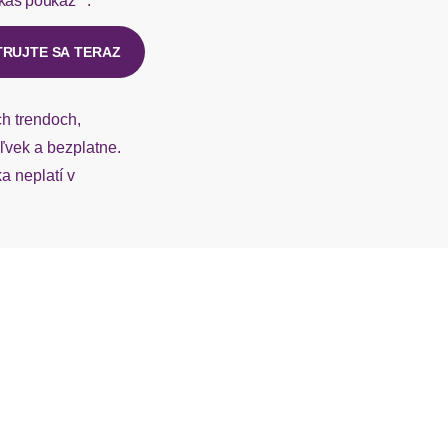
kaš poukaz**.
ý u našej zákazníckej služby.
TRUJTE SA TERAZ
ch trendoch,
vek a bezplatne.
 neplatí v