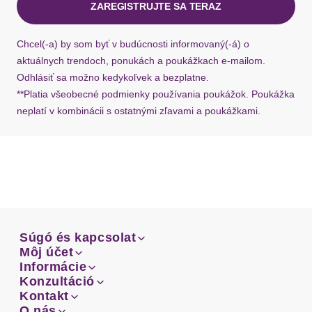
ZAREGISTRUJTE SA TERAZ
Ak chýba návratový štítok, môžete si kedykoľvek
požiadať o nový u našej zákazníckej služby.
Chcel(-a) by som byť v budúcnosti informovaný(-á) o
aktuálnych trendoch, ponukách a poukážkach e-mailom.
Odhlásiť sa možno kedykoľvek a bezplatne.
**Platia všeobecné podmienky používania poukážok. Poukážka
neplatí v kombinácii s ostatnými zľavami a poukážkami.
Súgó és kapcsolat
Súgó és kapcsolat
Môj účet
Email
Môj účet
Informácie
Prehľad objednávok
Email
Informácie
Konzultáció
Doprava
Facebook
Prehľad objednávok
Konzultáció
Kontakt
Sprievodca-veľkosťami
Doprava
Facebook
Kontakt
O nás
Platba