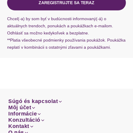
ZAREGISTRUJTE SA TERAZ
Rocksaum
abgerundeter Saum
Ak chýba návratový štítok, môžete si kedykoľvek
požiadať o nový u našej zákazníckej služby.
Chcel(-a) by som byť v budúcnosti informovaný(-á) o
Leibhöhe
hoch
aktuálnych trendoch, ponukách a poukážkach e-mailom.
Odhlásiť sa možno kedykoľvek a bezplatne.
Bundabschlussdetails
**Platia všeobecné podmienky používania poukážok. Poukážka
mit innenliegendem Gummizug
neplatí v kombinácii s ostatnými zľavami a poukážkami.
Passform
figurbetont
Schnittform Länge
mini
Details
Súgó és kapcsolat
Verschluss
Band
Súgó és kapcsolat
Môj účet
Email
Môj účet
Informácie
Prehľad objednávok
Email
Informácie
Konzultáció
Verschlussdetails
seitlich
Doprava
Facebook
Prehľad objednávok
Konzultáció
Kontakt
Sprievodca-veľkosťami
Doprava
Facebook
Kontakt
O nás
Platba