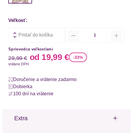
Veľkosť:
Množstvo
Pridať do košíka
Sprievodca veľkosťami
Stará cena
Nová cena
od
19,99 €
-33%
29,99 €
vrátane DPH
Doručenie a vrátenie zadarmo
Dobierka
100 dní na vrátenie
Extra
Zavinovací strih