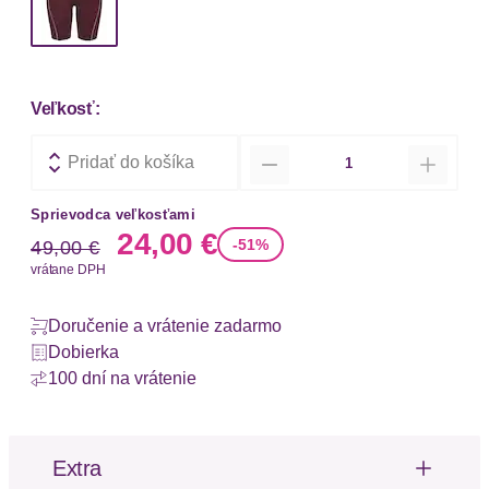
Veľkosť:
Množstvo
Pridať do košíka
Sprievodca veľkosťami
Stará cena
Nová cena
24,00 €
-51%
49,00 €
vrátane DPH
Doručenie a vrátenie zadarmo
Dobierka
100 dní na vrátenie
Extra