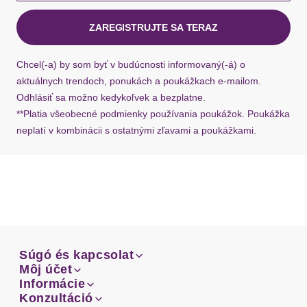
kuriérom Hermes do 1-3 pracovných dní.
ZAREGISTRUJTE SA TERAZ
Ak chýba návratový štítok, môžete si kedykoľvek
požiadať o nový u našej zákazníckej služby.
Chcel(-a) by som byť v budúcnosti informovaný(-á) o
aktuálnych trendoch, ponukách a poukážkach e-mailom.
Odhlásiť sa možno kedykoľvek a bezplatne.
**Platia všeobecné podmienky používania poukážok. Poukážka
neplatí v kombinácii s ostatnými zľavami a poukážkami.
Súgó és kapcsolat
Súgó és kapcsolat
Môj účet
Email
Môj účet
Informácie
Prehľad objednávok
Email
Informácie
Konzultáció
Doprava
Facebook