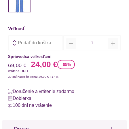
Veľkosť:
Množstvo
Pridať do košíka
Sprievodca veľkosťami
Stará cena
Nová cena
24,00 €
-65%
69,00 €
vrátane DPH
30 dní najlepšia cena: 29,00 € (-17 %)
Doručenie a vrátenie zadarmo
Dobierka
100 dní na vrátenie