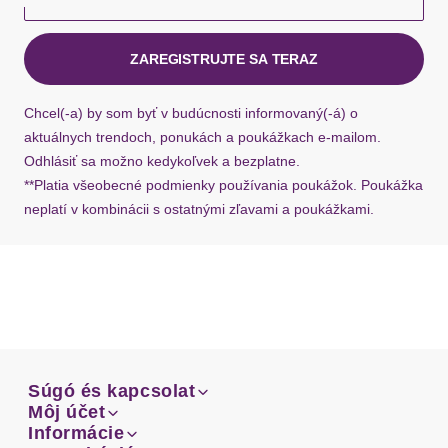
kuriérom Hermes do 1-3 pracovných dní.
ZAREGISTRUJTE SA TERAZ
Ak chýba návratový štítok, môžete si kedykoľvek
požiadať o nový u našej zákazníckej služby.
Chcel(-a) by som byť v budúcnosti informovaný(-á) o
aktuálnych trendoch, ponukách a poukážkach e-mailom.
Odhlásiť sa možno kedykoľvek a bezplatne.
**Platia všeobecné podmienky používania poukážok. Poukážka
neplatí v kombinácii s ostatnými zľavami a poukážkami.
Súgó és kapcsolat
Súgó és kapcsolat
Môj účet
Email
Môj účet
Informácie
Prehľad objednávok