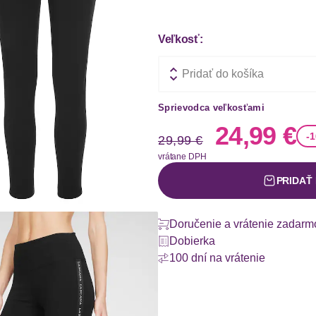
Veľkosť:
Pridať do košíka
Sprievodca veľkosťami
Stará cena
Nová ce
24,99 €
-
29,99 €
vrátane DPH
PRIDAŤ
Doručenie a vrátenie zadarm
Dobierka
100 dní na vrátenie