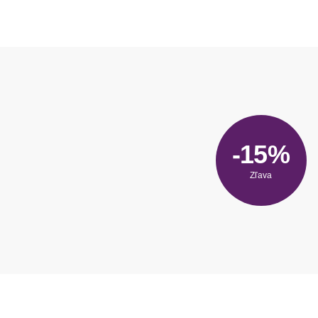
-15%
Zľava