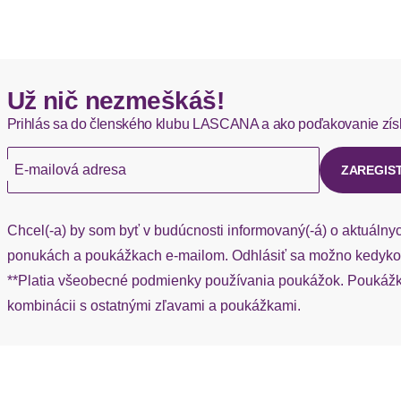
Okamžite dostupné položky sú zvyčajne doručené kuriérom DH
Hermes - 0,00 EUR
Už nič nezmeškáš!
Okamžite dostupné položky sú zvyčajne doručené kuriérom He
Prihlás sa do členského klubu LASCANA a ako poďakovanie zís
Ak chýba návratový štítok, môžete si kedykoľvek požiadať o nov
E-mailová adresa
ZAREGIS
Chcel(-a) by som byť v budúcnosti informovaný(-á) o aktuálny
ponukách a poukážkach e-mailom. Odhlásiť sa možno kedykoľ
**Platia všeobecné podmienky používania poukážok. Poukážka
kombinácii s ostatnými zľavami a poukážkami.