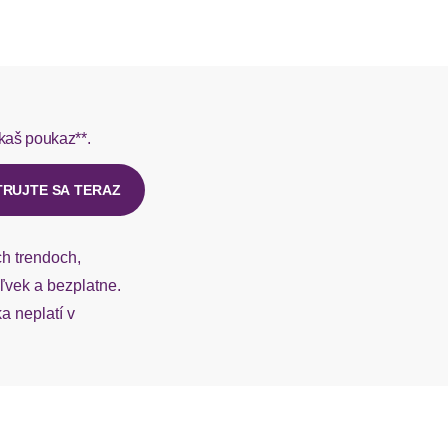
L do 1-3 pracovných dní.
rmes do 1-3 pracovných dní.
kaš poukaz**.
ý u našej zákazníckej služby.
TRUJTE SA TERAZ
ch trendoch,
vek a bezplatne.
 neplatí v