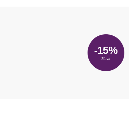
-15%
Zľava