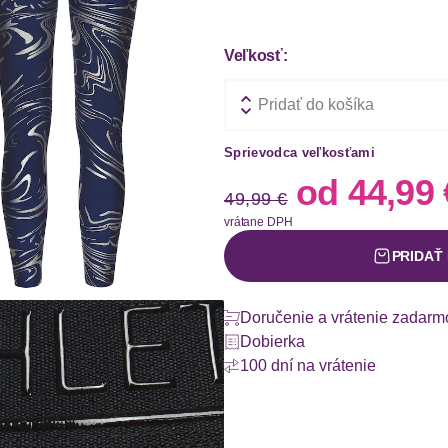
Veľkosť:
Pridať do košíka
Sprievodca veľkosťami
Stará cena
Nová 
od
44,99 
49,99 €
vrátane DPH
PRIDAŤ
Doručenie a vrátenie zadarm
Dobierka
100 dní na vrátenie