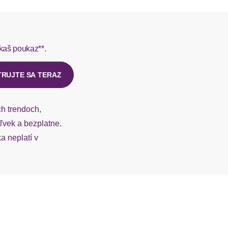
mit Gummizug
rmes do 1-3 pracovných dní.
extra-eng
kaš poukaz**.
ý u našej zákazníckej služby.
figurbetont
TRUJTE SA TERAZ
knöchellang
ch trendoch,
vek a bezplatne.
 neplatí v
Schriftzug
Print
mit glänzendem Print und 3D Schriftzug