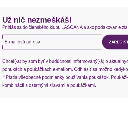
Bundabschlussdetails
Hermes - 0,00 EUR
Už nič nezmeškáš!
Okamžite dostupné položky sú zvyčajne doručené kuriérom He
Beinform
Prihlás sa do členského klubu LASCANA a ako poďakovanie zís
Ak chýba návratový štítok, môžete si kedykoľvek požiadať o nov
Passform
E-mailová adresa
ZAREGIS
Schnittform Länge
Chcel(-a) by som byť v budúcnosti informovaný(-á) o aktuálny
Details
ponukách a poukážkach e-mailom. Odhlásiť sa možno kedykoľ
**Platia všeobecné podmienky používania poukážok. Poukážka
Applikationen
kombinácii s ostatnými zľavami a poukážkami.
Besondere Merkmale
Podšívka: Bez podšívky