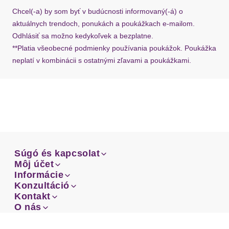
požiadať o nový u našej zákazníckej služby.
Chcel(-a) by som byť v budúcnosti informovaný(-á) o
aktuálnych trendoch, ponukách a poukážkach e-mailom.
Odhlásiť sa možno kedykoľvek a bezplatne.
**Platia všeobecné podmienky používania poukážok. Poukážka
neplatí v kombinácii s ostatnými zľavami a poukážkami.
Súgó és kapcsolat
Súgó és kapcsolat
Môj účet
Email
Môj účet
Informácie
Prehľad objednávok
Email
Informácie
Konzultáció
Doprava
Facebook
Prehľad objednávok
Konzultáció
Kontakt
Sprievodca-veľkosťami
Doprava
Facebook
Kontakt
O nás
Platba
Instagram
Zákaznícke oddelenie
Sprievodca-veľkosťami
O nás
Platba
Obchodné podmienky
Vrátenie
Instagram
Zákaznícke oddelenie