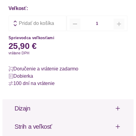
Veľkosť:
Množstvo
Pridať do košíka
Sprievodca veľkosťami
25,90 €
vrátane DPH
Doručenie a vrátenie zadarmo
Dobierka
100 dní na vrátenie
Dizajn
-
Strih a veľkosť
Podšívka: Bez podšívky
Vzor: Jednofarebné
Dĺžka: Trojštvrťová