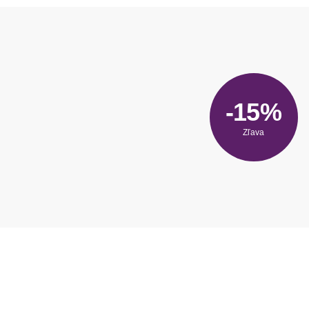
-15%
Zľava