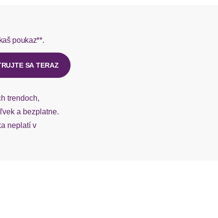
rmes do 1-3 pracovných dní.
kaš poukaz**.
ý u našej zákazníckej služby.
TRUJTE SA TERAZ
ch trendoch,
vek a bezplatne.
 neplatí v