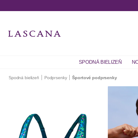
SPODNÁ BIELIZEŇ
NO
Spodná bielizeň
Podprsenky
Športové podprsenky