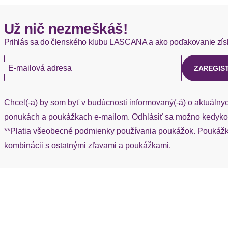
Hermes - 0,00 EUR
Už nič nezmeškáš!
Okamžite dostupné položky sú zvyčajne doručené kuriérom He
Prihlás sa do členského klubu LASCANA a ako poďakovanie zís
Ak chýba návratový štítok, môžete si kedykoľvek požiadať o nov
E-mailová adresa
ZAREGIS
Chcel(-a) by som byť v budúcnosti informovaný(-á) o aktuálny
ponukách a poukážkach e-mailom. Odhlásiť sa možno kedykoľ
**Platia všeobecné podmienky používania poukážok. Poukážka
kombinácii s ostatnými zľavami a poukážkami.