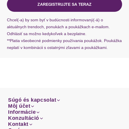
Cupdetails
ZAREGISTRUJTE SA TERAZ
mit Schale
Ak chýba návratový štítok, môžete si kedykoľvek
požiadať o nový u našej zákazníckej služby.
Bügel
ohne Bügel
Chcel(-a) by som byť v budúcnosti informovaný(-á) o
aktuálnych trendoch, ponukách a poukážkach e-mailom.
BH-Träger
Odhlásiť sa možno kedykoľvek a bezplatne.
**Platia všeobecné podmienky používania poukážok. Poukážka
neplatí v kombinácii s ostatnými zľavami a poukážkami.
Träger
breite Träger
elastisch
Trägerdetails
verstellbar
gefüttert
Verschluss
Súgó és kapcsolat
Verschluss
Haken & Ösen
Súgó és kapcsolat
Môj účet
Email
Môj účet
Informácie
Prehľad objednávok
Email
Informácie
Konzultáció
Verschlussdetails
hinten
Doprava
Facebook
Prehľad objednávok
Konzultáció
Kontakt
Sprievodca-veľkosťami
Doprava