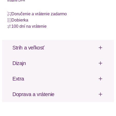
vrátane DPH
Doručenie a vrátenie zadarmo
Dobierka
100 dní na vrátenie
Strih a veľkosť
Dĺžka: Po kolená
Strih: Štandardný fit
Dizajn
Dĺžka rukávu: Bez rukávov
Hinten mit tiefem V-Ausschnitt und Band mit
Zierperlen. Gummizug in der Taille. Unifarben oder
Extra
bedruckt, jedes Teil ein Unikat. Länge ca. 90 cm.
Švy tón v tóne
Aus 100% Viskose.
Mäkký omak
Doprava a vrátenie
Vzor: Jednofarebné
Poštovné za odoslanie a vrátenie tovaru, ako aj
Dizajn: Pás s tunelovým sťahovaním v spodnom
balné, hradí SCAYLE. Objednávky s viacerými
leme
produktmi môžu byť doručené čiastočne.
Dizajn: Na uzly / slučky