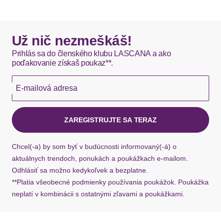
Typ ramienok: Široké ramienka
DHL štandardná doprava - 0,00 EUR
Materiál: Viskóza
Výstrih: Véčkový výstrih
Okamžite dostupné položky sú zvyčajne doručené
Už nič nezmeškáš!
kuriérom DHL do 1-3 pracovných dní.
Prihlás sa do členského klubu LASCANA a ako
poďakovanie získaš poukaz**.
Hermes - 0,00 EUR
E-mailová adresa
Okamžite dostupné položky sú zvyčajne doručené
kuriérom Hermes do 1-3 pracovných dní.
ZAREGISTRUJTE SA TERAZ
Ak chýba návratový štítok, môžete si kedykoľvek
požiadať o nový u našej zákazníckej služby.
Chcel(-a) by som byť v budúcnosti informovaný(-á) o
aktuálnych trendoch, ponukách a poukážkach e-mailom.
Odhlásiť sa možno kedykoľvek a bezplatne.
**Platia všeobecné podmienky používania poukážok. Poukážka
neplatí v kombinácii s ostatnými zľavami a poukážkami.