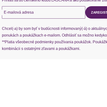
Prihlás sa do členského klubu LASCANA a ako poďakovanie zís
Ak chýba návratový štítok, môžete si kedykoľvek požiadať o nov
E-mailová adresa
ZAREGIS
Chcel(-a) by som byť v budúcnosti informovaný(-á) o aktuálny
ponukách a poukážkach e-mailom. Odhlásiť sa možno kedykoľ
**Platia všeobecné podmienky používania poukážok. Poukážka
kombinácii s ostatnými zľavami a poukážkami.