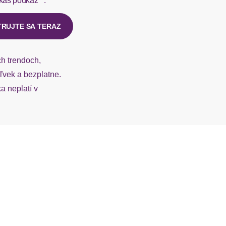
kaš poukaz**.
ý u našej zákazníckej služby.
TRUJTE SA TERAZ
ch trendoch,
vek a bezplatne.
 neplatí v