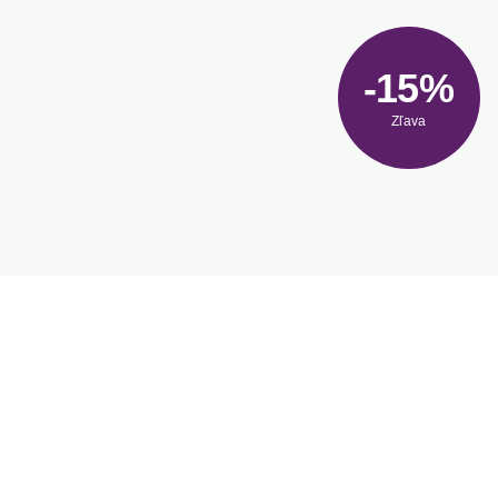
-15%
Zľava