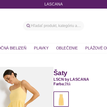
LASCANA
ČNÁ BIELIZEŇ
PLAVKY
OBLEČENIE
PLÁŽOVÉ O
Šaty
LSCN by LASCANA
Farba:
žltá