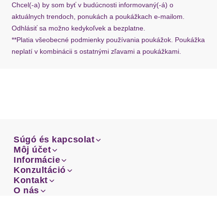
Chcel(-a) by som byť v budúcnosti informovaný(-á) o
aktuálnych trendoch, ponukách a poukážkach e-mailom.
Odhlásiť sa možno kedykoľvek a bezplatne.
**Platia všeobecné podmienky používania poukážok. Poukážka
neplatí v kombinácii s ostatnými zľavami a poukážkami.
Súgó és kapcsolat
Súgó és kapcsolat
Môj účet
Email
Môj účet
Informácie
Prehľad objednávok
Email
Informácie
Konzultáció
Doprava
Facebook
Prehľad objednávok
Konzultáció
Kontakt
Sprievodca-veľkosťami
Doprava
Facebook
Kontakt
O nás
Platba
Instagram
Zákaznícke oddelenie
Sprievodca-veľkosťami
O nás
Platba
Obchodné podmienky
Vrátenie
Instagram
Zákaznícke oddelenie