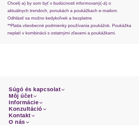
Chcel(-a) by som byť v budúcnosti informovaný(-á) o
aktuálnych trendoch, ponukách a poukážkach e-mailom.
Odhlásiť sa možno kedykoľvek a bezplatne.
**Platia všeobecné podmienky používania poukážok. Poukážka
neplatí v kombinácii s ostatnými zľavami a poukážkami.
Súgó és kapcsolat
Súgó és kapcsolat
Môj účet
Email
Môj účet
Informácie
Prehľad objednávok
Email
Informácie
Konzultáció
Doprava
Facebook
Prehľad objednávok
Konzultáció
Kontakt
Sprievodca-veľkosťami
Doprava
Facebook
Kontakt
O nás
Platba
Instagram
Zákaznícke oddelenie
Sprievodca-veľkosťami
O nás
Platba
Obchodné podmienky
Vrátenie
Instagram
Zákaznícke oddelenie