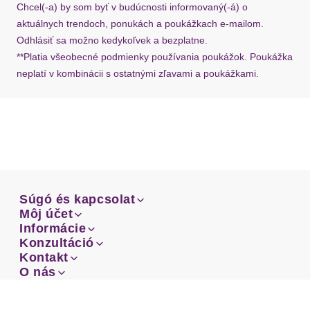
Chcel(-a) by som byť v budúcnosti informovaný(-á) o
aktuálnych trendoch, ponukách a poukážkach e-mailom.
Odhlásiť sa možno kedykoľvek a bezplatne.
**Platia všeobecné podmienky používania poukážok. Poukážka
neplatí v kombinácii s ostatnými zľavami a poukážkami.
Súgó és kapcsolat
Súgó és kapcsolat
Môj účet
Email
Môj účet
Informácie
Prehľad objednávok
Email
Informácie
Konzultáció
Doprava
Facebook
Prehľad objednávok
Konzultáció
Kontakt
Sprievodca-veľkosťami
Doprava
Facebook
Kontakt
O nás
Platba
Instagram
Zákaznícke oddelenie
Sprievodca-veľkosťami
O nás
Platba
Obchodné podmienky
Vrátenie
Instagram
Zákaznícke oddelenie