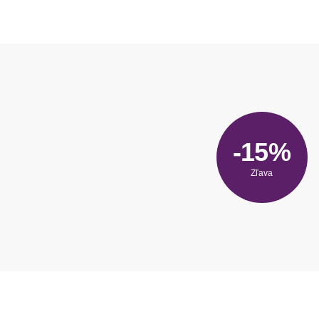
-15%
Zľava