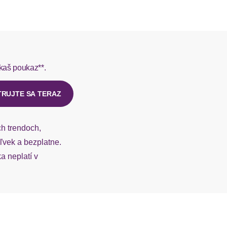
L do 1-3 pracovných dní.
rmes do 1-3 pracovných dní.
kaš poukaz**.
ý u našej zákazníckej služby.
TRUJTE SA TERAZ
ch trendoch,
vek a bezplatne.
 neplatí v