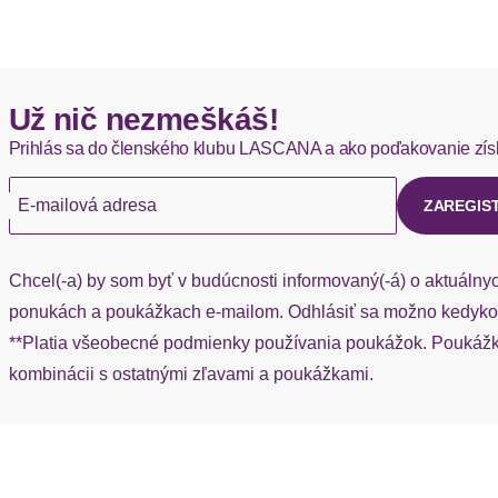
Okamžite dostupné položky sú zvyčajne doručené kuriérom DH
Výstrih: Okrúhly výstrih
Hermes - 0,00 EUR
Už nič nezmeškáš!
Okamžite dostupné položky sú zvyčajne doručené kuriérom He
Prihlás sa do členského klubu LASCANA a ako poďakovanie zís
Ak chýba návratový štítok, môžete si kedykoľvek požiadať o nov
E-mailová adresa
ZAREGIS
Chcel(-a) by som byť v budúcnosti informovaný(-á) o aktuálny
ponukách a poukážkach e-mailom. Odhlásiť sa možno kedykoľ
**Platia všeobecné podmienky používania poukážok. Poukážka
kombinácii s ostatnými zľavami a poukážkami.