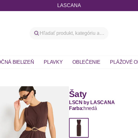
LASCANA
ČNÁ BIELIZEŇ
PLAVKY
OBLEČENIE
PLÁŽOVÉ O
Šaty
LSCN by LASCANA
Farba:
hnedá