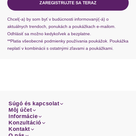
ZAREGISTRUJTE SA TERAZ
Ak chýba návratový štítok, môžete si kedykoľvek
požiadať o nový u našej zákazníckej služby.
Chcel(-a) by som byť v budúcnosti informovaný(-á) o
aktuálnych trendoch, ponukách a poukážkach e-mailom.
Odhlásiť sa možno kedykoľvek a bezplatne.
**Platia všeobecné podmienky používania poukážok. Poukážka
neplatí v kombinácii s ostatnými zľavami a poukážkami.
Súgó és kapcsolat
Súgó és kapcsolat
Môj účet
Email
Môj účet
Informácie
Prehľad objednávok
Email
Informácie
Konzultáció
Doprava
Facebook
Prehľad objednávok
Konzultáció
Kontakt
Sprievodca-veľkosťami
Doprava
Facebook
Kontakt
O nás
Platba