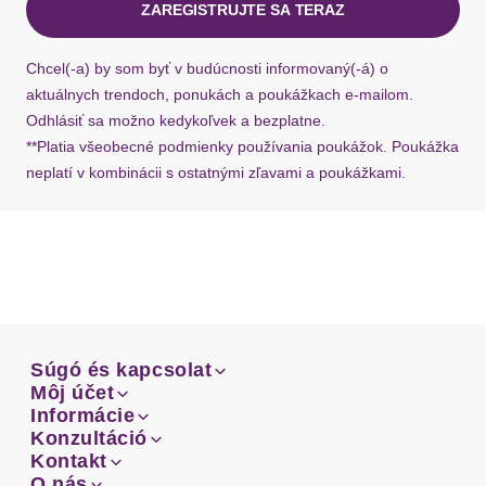
ZAREGISTRUJTE SA TERAZ
Ak chýba návratový štítok, môžete si kedykoľvek
požiadať o nový u našej zákazníckej služby.
Chcel(-a) by som byť v budúcnosti informovaný(-á) o
aktuálnych trendoch, ponukách a poukážkach e-mailom.
Odhlásiť sa možno kedykoľvek a bezplatne.
**Platia všeobecné podmienky používania poukážok. Poukážka
neplatí v kombinácii s ostatnými zľavami a poukážkami.
Súgó és kapcsolat
Súgó és kapcsolat
Môj účet
Email
Môj účet
Informácie
Prehľad objednávok
Email
Informácie
Konzultáció
Doprava
Facebook
Prehľad objednávok
Konzultáció
Kontakt
Sprievodca-veľkosťami
Doprava
Facebook
Kontakt
O nás
Platba