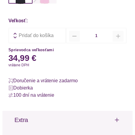
Veľkosť:
Množstvo
Pridať do košíka
Sprievodca veľkosťami
34,99 €
vrátane DPH
Doručenie a vrátenie zadarmo
Dobierka
100 dní na vrátenie
Extra
Švy tón v tóne
Padavá tkanina