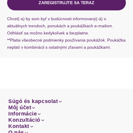
ZAREGISTRUJTE SA TERAZ
Ak chýba návratový štítok, môžete si kedykoľvek
požiadať o nový u našej zákazníckej služby.
Chcel(-a) by som byť v budúcnosti informovaný(-á) o
aktuálnych trendoch, ponukách a poukážkach e-mailom.
Odhlásiť sa možno kedykoľvek a bezplatne.
**Platia všeobecné podmienky používania poukážok. Poukážka
neplatí v kombinácii s ostatnými zľavami a poukážkami.
Súgó és kapcsolat
Súgó és kapcsolat
Môj účet
Email
Môj účet
Informácie
Prehľad objednávok
Email
Informácie
Konzultáció
Doprava
Facebook
Prehľad objednávok
Konzultáció
Kontakt
Sprievodca-veľkosťami
Doprava
Facebook
Kontakt
O nás
Platba