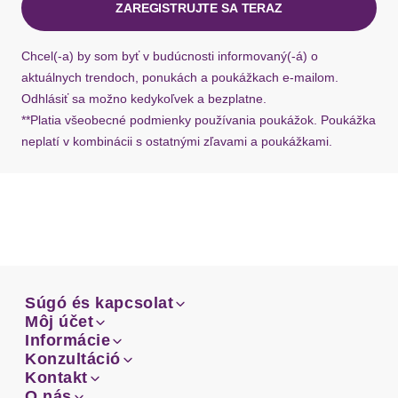
ZAREGISTRUJTE SA TERAZ
Ak chýba návratový štítok, môžete si kedykoľvek
požiadať o nový u našej zákazníckej služby.
Chcel(-a) by som byť v budúcnosti informovaný(-á) o
aktuálnych trendoch, ponukách a poukážkach e-mailom.
Odhlásiť sa možno kedykoľvek a bezplatne.
**Platia všeobecné podmienky používania poukážok. Poukážka
neplatí v kombinácii s ostatnými zľavami a poukážkami.
Súgó és kapcsolat
Súgó és kapcsolat
Môj účet
Email
Môj účet
Informácie
Prehľad objednávok
Email
Informácie
Konzultáció
Doprava
Facebook
Prehľad objednávok
Konzultáció
Kontakt
Sprievodca-veľkosťami
Doprava
Facebook
Kontakt
O nás
Platba