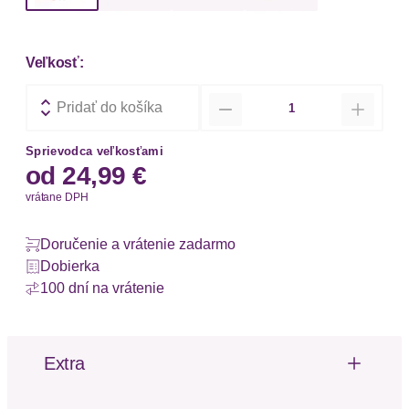
Veľkosť:
Množstvo
Pridať do košíka
Sprievodca veľkosťami
od
24,99 €
vrátane DPH
Doručenie a vrátenie zadarmo
Dobierka
100 dní na vrátenie
Extra
Švy tón v tóne
Mäkký omak