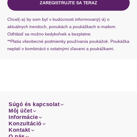
gemütlichen Sweatshirt kombinieren. Sie eignet
ZAREGISTRUJTE SA TERAZ
Ak chýba návratový štítok, môžete si kedykoľvek
sich perfekt für entspannte Stunden zu Hause, beim
požiadať o nový u našej zákazníckej služby.
Yoga oder für einen gemütlichen Filmabend. Diese
Chcel(-a) by som byť v budúcnosti informovaný(-á) o
Pyjamahose von Copenhagen Studios ist etwas
aktuálnych trendoch, ponukách a poukážkach e-mailom.
ganz Besonderes.
Odhlásiť sa možno kedykoľvek a bezplatne.
**Platia všeobecné podmienky používania poukážok. Poukážka
Dizajn: Zošívaný lem
neplatí v kombinácii s ostatnými zľavami a poukážkami.
Dizajn: Elastický pás / lem
Materiál: Džersej
Vzor: Melírované
Súgó és kapcsolat
Súgó és kapcsolat
Môj účet
Email
Môj účet
Informácie
Prehľad objednávok
Email
Informácie
Konzultáció
Doprava
Facebook
Prehľad objednávok
Konzultáció
Kontakt
Sprievodca-veľkosťami
Doprava
Facebook
Kontakt
O nás
Platba