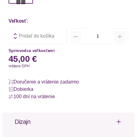
Veľkosť:
Množstvo
Pridať do košíka
Sprievodca veľkosťami
45,00 €
vrátane DPH
Doručenie a vrátenie zadarmo
Dobierka
100 dní na vrátenie
Dizajn
Bequeme Pyjamahose für entspannte Nächte Die
Pyjamahose von Copenhagen Studios überzeugt