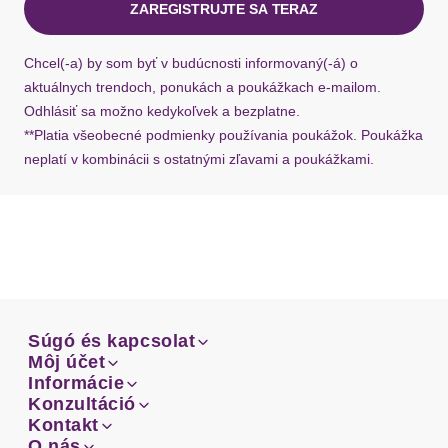
ZAREGISTRUJTE SA TERAZ
Ak chýba návratový štítok, môžete si kedykoľvek
požiadať o nový u našej zákazníckej služby.
Chcel(-a) by som byť v budúcnosti informovaný(-á) o
aktuálnych trendoch, ponukách a poukážkach e-mailom.
Odhlásiť sa možno kedykoľvek a bezplatne.
**Platia všeobecné podmienky používania poukážok. Poukážka
neplatí v kombinácii s ostatnými zľavami a poukážkami.
Súgó és kapcsolat
Súgó és kapcsolat
Môj účet
Email
Môj účet
Informácie
Prehľad objednávok
Email
Informácie
Konzultáció
Doprava
Facebook
Prehľad objednávok
Konzultáció
Kontakt
Sprievodca-veľkosťami
Doprava
Facebook
Kontakt
O nás
Platba