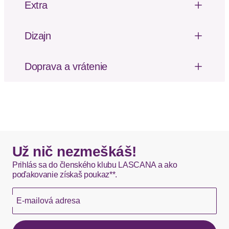
Extra
Mäkký omak
Dizajn
Dizajn: Elastický pás / lem
Vzor: Melírované
Doprava a vrátenie
Poštovné za odoslanie a vrátenie tovaru, ako aj
balné, hradí SCAYLE. Objednávky s viacerými
produktmi môžu byť doručené čiastočne.
DHL štandardná doprava - 0,00 EUR
Okamžite dostupné položky sú zvyčajne doručené
Už nič nezmeškáš!
kuriérom DHL do 1-3 pracovných dní.
Prihlás sa do členského klubu LASCANA a ako
poďakovanie získaš poukaz**.
Hermes - 0,00 EUR
E-mailová adresa
Okamžite dostupné položky sú zvyčajne doručené
kuriérom Hermes do 1-3 pracovných dní.