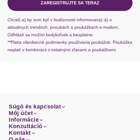
ZAREGISTRUJTE SA TERAZ
Ak chýba návratový štítok, môžete si kedykoľvek
požiadať o nový u našej zákazníckej služby.
Chcel(-a) by som byť v budúcnosti informovaný(-á) o
aktuálnych trendoch, ponukách a poukážkach e-mailom.
Odhlásiť sa možno kedykoľvek a bezplatne.
**Platia všeobecné podmienky používania poukážok. Poukážka
neplatí v kombinácii s ostatnými zľavami a poukážkami.
Súgó és kapcsolat
Súgó és kapcsolat
Môj účet
Email
Môj účet
Informácie
Prehľad objednávok
Email
Informácie
Konzultáció
Doprava
Facebook
Prehľad objednávok
Konzultáció
Kontakt
Sprievodca-veľkosťami
Doprava
Facebook
Kontakt
O nás
Platba