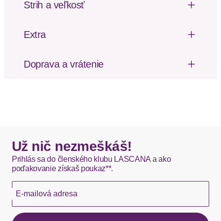
Strih a veľkosť
Dĺžka: Krátka / Mini
Výška pásu: Stredne vysoký pás
Extra
Mäkký omak
Doprava a vrátenie
Poštovné za odoslanie a vrátenie tovaru, ako aj
balné, hradí SCAYLE. Objednávky s viacerými
produktmi môžu byť doručené čiastočne.
DHL štandardná doprava - 0,00 EUR
Okamžite dostupné položky sú zvyčajne doručené
Už nič nezmeškáš!
kuriérom DHL do 1-3 pracovných dní.
Prihlás sa do členského klubu LASCANA a ako
poďakovanie získaš poukaz**.
Hermes - 0,00 EUR
E-mailová adresa
Okamžite dostupné položky sú zvyčajne doručené
kuriérom Hermes do 1-3 pracovných dní.