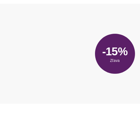
-15%
Zľava