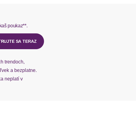
rmes do 1-3 pracovných dní.
3/4-Ärmel
kaš poukaz**.
ý u našej zákazníckej služby.
Kimonoärmel
TRUJTE SA TERAZ
abgesteppt
ch trendoch,
vek a bezplatne.
 neplatí v
loose fit
abgesteppt
lang
weit