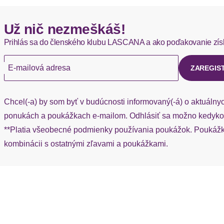
Ärmel
Hermes - 0,00 EUR
Už nič nezmeškáš!
Okamžite dostupné položky sú zvyčajne doručené kuriérom He
Ärmel
Prihlás sa do členského klubu LASCANA a ako poďakovanie zís
Ak chýba návratový štítok, môžete si kedykoľvek požiadať o nov
Ärmeldetails
E-mailová adresa
ZAREGIS
Ärmelabschluss
Chcel(-a) by som byť v budúcnosti informovaný(-á) o aktuálny
Passform/Schnitt
ponukách a poukážkach e-mailom. Odhlásiť sa možno kedykoľ
**Platia všeobecné podmienky používania poukážok. Poukážka
Passform
kombinácii s ostatnými zľavami a poukážkami.
Rumpfabschluss
Schnittform Länge
Beinform