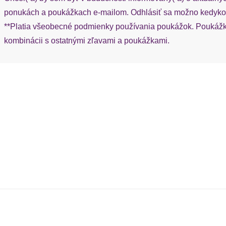
ponukách a poukážkach e-mailom. Odhlásiť sa možno kedykoľ
**Platia všeobecné podmienky používania poukážok. Poukážka
kombinácii s ostatnými zľavami a poukážkami.
mácie
Konzultáció
Kontak