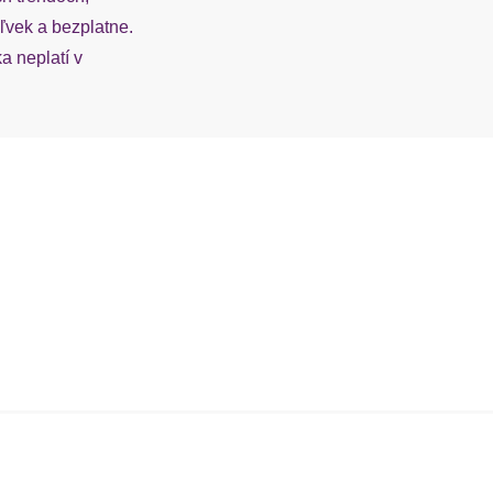
vek a bezplatne.
 neplatí v
t
O nás