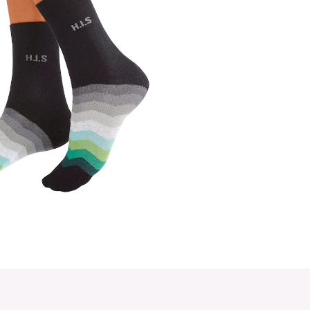
Schöne Strümpfe für Sie. Schwarzer Schaft mit kleinem einge