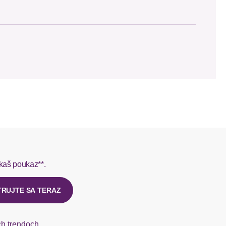
en im Fuß-Bereich farblich voneinander abgesezt sind.
sodass nur der schwarze Schaft sichtbar ist. Aus 75%
 SCAYLE. Objednávky s viacerými produktmi môžu byť
L do 1-3 pracovných dní.
rmes do 1-3 pracovných dní.
kaš poukaz**.
ý u našej zákazníckej služby.
TRUJTE SA TERAZ
ch trendoch,