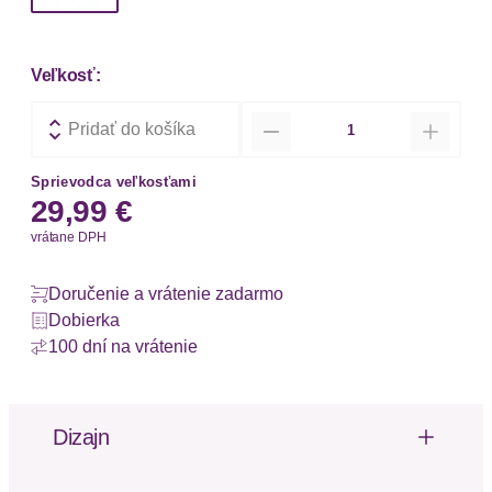
Veľkosť:
Množstvo
Pridať do košíka
Sprievodca veľkosťami
29,99 €
vrátane DPH
Doručenie a vrátenie zadarmo
Dobierka
100 dní na vrátenie
Dizajn
Sexy Strapsgürtel mit individuell verstellbaren
Strapsen. Rundherum aus Leo-Mesh mit Eyelash-