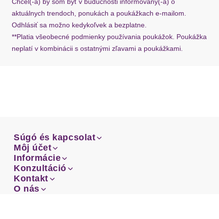
Chcel(-a) by som byť v budúcnosti informovaný(-á) o
aktuálnych trendoch, ponukách a poukážkach e-mailom.
Odhlásiť sa možno kedykoľvek a bezplatne.
**Platia všeobecné podmienky používania poukážok. Poukážka
neplatí v kombinácii s ostatnými zľavami a poukážkami.
Súgó és kapcsolat
Súgó és kapcsolat
Môj účet
Email
Môj účet
Informácie
Prehľad objednávok
Email
Informácie
Konzultáció
Doprava
Facebook
Prehľad objednávok
Konzultáció
Kontakt
Sprievodca-veľkosťami
Doprava
Facebook
Kontakt
O nás
Platba
Instagram
Zákaznícke oddelenie
Sprievodca-veľkosťami
O nás
Platba
Obchodné podmienky
Vrátenie
Instagram
Zákaznícke oddelenie
Obchodné podmienky
Vrátenie