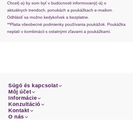
Chcel(-a) by som byť v budúcnosti informovaný(-á) o
aktuálnych trendoch, ponukách a poukážkach e-mailom.
Odhlásiť sa možno kedykoľvek a bezplatne.
**Platia všeobecné podmienky používania poukážok. Poukážka
neplatí v kombinácii s ostatnými zľavami a poukážkami.
Súgó és kapcsolat
Súgó és kapcsolat
Môj účet
Email
Môj účet
Informácie
Prehľad objednávok
Email
Informácie
Konzultáció
Doprava
Facebook
Prehľad objednávok
Konzultáció
Kontakt
Sprievodca-veľkosťami
Doprava
Facebook
Kontakt
O nás
Platba
Instagram
Zákaznícke oddelenie
Sprievodca-veľkosťami
O nás
Platba
Obchodné podmienky
Vrátenie
Instagram
Zákaznícke oddelenie