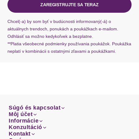
ZAREGISTRUJTE SA TERAZ
Ak chýba návratový štítok, môžete si kedykoľvek
požiadať o nový u našej zákazníckej služby.
Chcel(-a) by som byť v budúcnosti informovaný(-á) o
aktuálnych trendoch, ponukách a poukážkach e-mailom.
Odhlásiť sa možno kedykoľvek a bezplatne.
**Platia všeobecné podmienky používania poukážok. Poukážka
neplatí v kombinácii s ostatnými zľavami a poukážkami.
Súgó és kapcsolat
Súgó és kapcsolat
Môj účet
Email
Môj účet
Informácie
Prehľad objednávok
Email
Informácie
Konzultáció
Doprava
Facebook
Prehľad objednávok
Konzultáció
Kontakt
Sprievodca-veľkosťami
Doprava