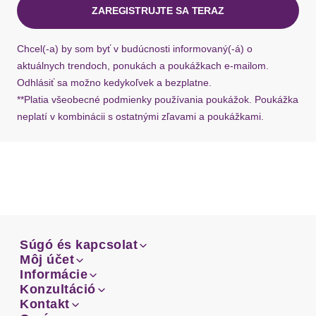
ZAREGISTRUJTE SA TERAZ
Ak chýba návratový štítok, môžete si kedykoľvek
požiadať o nový u našej zákazníckej služby.
Chcel(-a) by som byť v budúcnosti informovaný(-á) o
aktuálnych trendoch, ponukách a poukážkach e-mailom.
Odhlásiť sa možno kedykoľvek a bezplatne.
**Platia všeobecné podmienky používania poukážok. Poukážka
neplatí v kombinácii s ostatnými zľavami a poukážkami.
Súgó és kapcsolat
Súgó és kapcsolat
Môj účet
Email
Môj účet
Informácie
Prehľad objednávok
Email
Informácie
Konzultáció
Doprava
Facebook
Prehľad objednávok
Konzultáció
Kontakt
Sprievodca-veľkosťami
Doprava