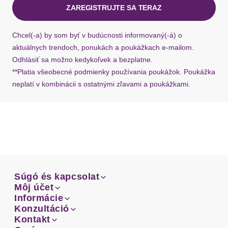
Dizajn: Vlnitý lem
ZAREGISTRUJTE SA TERAZ
Ak chýba návratový štítok, môžete si kedykoľvek
požiadať o nový u našej zákazníckej služby.
Chcel(-a) by som byť v budúcnosti informovaný(-á) o
aktuálnych trendoch, ponukách a poukážkach e-mailom.
Odhlásiť sa možno kedykoľvek a bezplatne.
**Platia všeobecné podmienky používania poukážok. Poukážka
neplatí v kombinácii s ostatnými zľavami a poukážkami.
Súgó és kapcsolat
Súgó és kapcsolat
Môj účet
Email
Môj účet
Informácie
Prehľad objednávok
Email
Informácie
Konzultáció
Doprava
Facebook
Prehľad objednávok
Konzultáció
Kontakt
Sprievodca-veľkosťami
Doprava