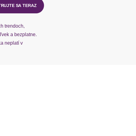
TRUJTE SA TERAZ
ch trendoch,
vek a bezplatne.
 neplatí v