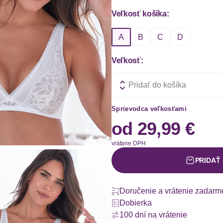
Veľkosť košíka:
A
B
C
D
Veľkosť:
Pridať do košíka
Sprievodca veľkosťami
od
29,99 €
vrátane DPH
PRIDAŤ
Doručenie a vrátenie zadarm
Dobierka
100 dní na vrátenie