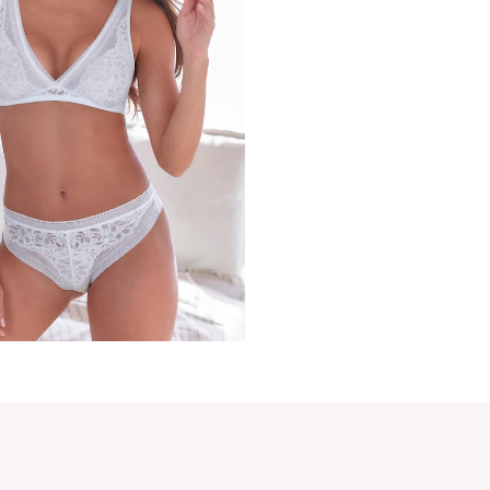
Femininer Bralette-BH im High-Apex-Design. Mit Cups aus blumig
Zierschleife und kleinem Accessoire vorne mittig. Individuell 