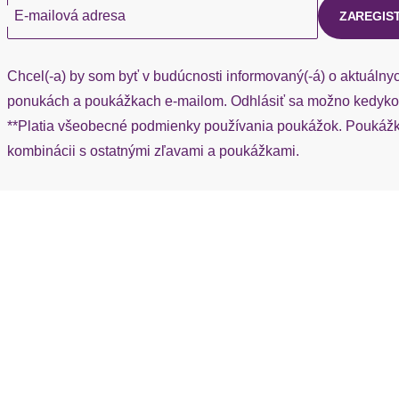
E-mailová adresa
ZAREGIS
Chcel(-a) by som byť v budúcnosti informovaný(-á) o aktuálny
ponukách a poukážkach e-mailom. Odhlásiť sa možno kedykoľ
**Platia všeobecné podmienky používania poukážok. Poukážka
kombinácii s ostatnými zľavami a poukážkami.