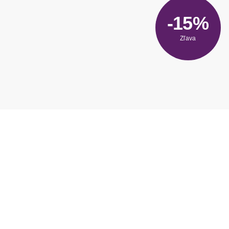
-15%
Zľava