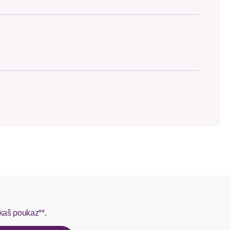
, 11% Elasthan, 2% Polyester.
 SCAYLE. Objednávky s viacerými produktmi môžu byť
L do 1-3 pracovných dní.
rmes do 1-3 pracovných dní.
kaš poukaz**.
ý u našej zákazníckej služby.