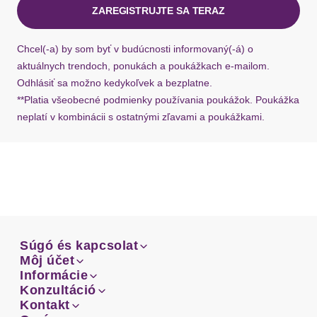
ZAREGISTRUJTE SA TERAZ
Ak chýba návratový štítok, môžete si kedykoľvek
požiadať o nový u našej zákazníckej služby.
Chcel(-a) by som byť v budúcnosti informovaný(-á) o
aktuálnych trendoch, ponukách a poukážkach e-mailom.
Odhlásiť sa možno kedykoľvek a bezplatne.
**Platia všeobecné podmienky používania poukážok. Poukážka
neplatí v kombinácii s ostatnými zľavami a poukážkami.
Súgó és kapcsolat
Súgó és kapcsolat
Môj účet
Email
Môj účet
Informácie
Prehľad objednávok
Email
Informácie
Konzultáció
Doprava
Facebook
Prehľad objednávok
Konzultáció
Kontakt
Sprievodca-veľkosťami
Doprava